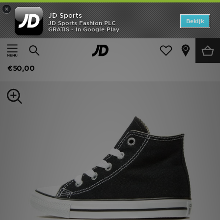
×
JD Sports
Home
Bekijk
JD Sports Fashion PLC
GRATIS - In Google Play
Thuis
Kids
Babyschoenen (Maten 16-27)
Alle Sneakers
Offers
Converse All Star Hi Baby's
New In
€50,00
Heren
Dames
Kids
Collecties
Voetbal
Sports
Merken