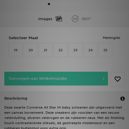
Vind een winkel
Images
360°
Bestelling traceren
Selecteer Maat
Matengids
Mijn JD
19
20
21
22
23
24
25
Klantenservice
Download de app
Toevoegen aan Winkelmandje
Wie wij zijn
Beschrijving
Deze zwarte Converse All Star Hi baby schoenen zijn uitgevoerd met
een canvas bovenwerk. Deze sneakers zijn voorzien van een secure
vetersluiting, zilveren veterogen en de rubberen neus. Met als finishing
touch contrasterende stiksels, de gestreepte middenzool en een
rubberen buitenzool voor extra grip.