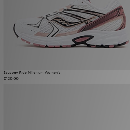
Saucony Ride Millenium Women's
€120,00