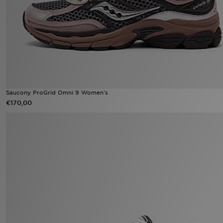
Vind een winkel
Bestelling traceren
Mijn JD
Klantenservice
Saucony ProGrid Omni 9 Women's
€170,00
Download de app
Wie wij zijn