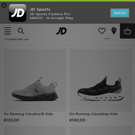
×
JD Sports
Home
Bekijk
JD Sports Fashion PLC
GRATIS - In Google Play
Thuis
Kids
Offers
Kids - On Running
Verfijn
New In
Producten 22
Heren
Dames
Kids
Collecties
Voetbal
On Running Cloudswift Kids
On Running Cloudleap Kids
€120,00
€100,00
Sports
Merken