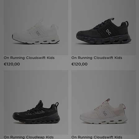
Vind een winkel
Bestelling traceren
Mijn JD
Klantenservice
On Running Cloudswift Kids
On Running Cloudswift Kids
€120,00
€120,00
Download de app
Wie wij zijn
On Running Cloudleap Kids
On Running Cloudswift Kids