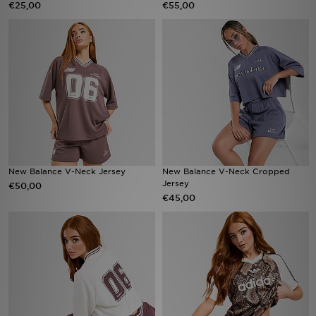
€25,00
€55,00
Vind een winkel
Bestelling traceren
Mijn JD
Klantenservice
Download de app
New Balance V-Neck Jersey
New Balance V-Neck Cropped
Jersey
€50,00
Wie wij zijn
€45,00