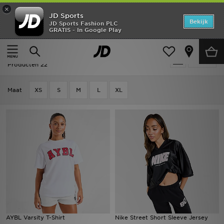
×
JD Sports
Home
Bekijk
JD Sports Fashion PLC
GRATIS - In Google Play
Thuis
Dames
Dameskleding
Tops
Offers
Tops - Graphic
Verfijn
New In
Producten 22
Heren
Maat
XS
S
M
L
XL
Dames
Kids
Collecties
Voetbal
Sports
AYBL Varsity T-Shirt
Nike Street Short Sleeve Jersey
Merken