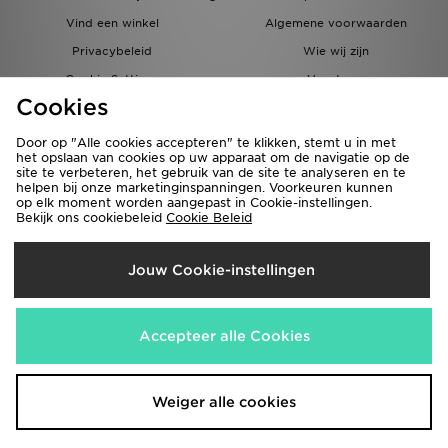
Vind een winkel
Algemene voorwaarden
Privacybeleid
Wie wij zijn
Cookie Settings
Vacatures
Cookies
Bestellingen en Levering
Partnerprogramma
Door op "Alle cookies accepteren" te klikken, stemt u in met
het opslaan van cookies op uw apparaat om de navigatie op de
site te verbeteren, het gebruik van de site te analyseren en te
helpen bij onze marketinginspanningen. Voorkeuren kunnen
op elk moment worden aangepast in Cookie-instellingen.
Bekijk ons cookiebeleid
Cookie Beleid
Verzenden Naar
Jouw Cookie-instellingen
België
Wij accepteren de volgende betaalmethoden
Accepteer alle Cookies
Bezoek onze bedrijfswebsite
www.jdplc.com
Weiger alle cookies
Copyright © 2026 JD Sports Fashion Plc, Alle rechten voorbehouden.