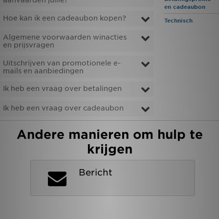
aanvaarden jullie?
en cadeaubon
Hoe kan ik een cadeaubon kopen?
Technisch
Vind een winkel
Algemene voorwaarden winacties
Bestelling traceren
en prijsvragen
Uitschrijven van promotionele e-
Mijn JD
mails en aanbiedingen
Ik heb een vraag over betalingen
Klantenservice
Ik heb een vraag over cadeaubon
Download de app
Andere manieren om hulp te
Wie wij zijn
krijgen
Bericht