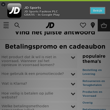
×
JD Sports
Home
Bekijk
JD Sports Fashion PLC
GRATIS - In Google Play
Startpagina
>
Hulp
>
Betalingspromo en cadeaubon
Offers
Hoe kunnen wij u helpen?
Vind het juiste antwoord
New In
Heren
Betalingspromo en cadeaubon
Dames
populaire
Het product dat ik wil is niet in
thema's
voorraad. Wanneer zal het
Kids
opnieuw in voorraad komen?
Bestelling en
Hoe gebruik ik een promotiecode?
Levering
Collecties
Retourneren en
Wat is Klarna?
Terugbetalen
Voetbal
Producten en
Hoe veilig is betalen op jullie
Voorraad
website?
Sports
Overig
Welke betalingsmethoden
Merken
Betalingspromo