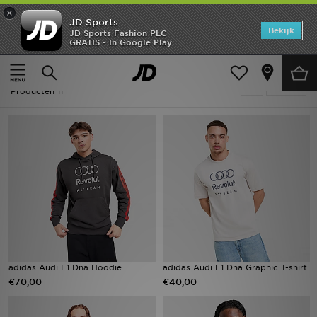
×
JD Sports
Home
Bekijk
JD Sports Fashion PLC
GRATIS - In Google Play
Thuis
Motorsport
Offers
Motorsport
Verfijn
New In
Producten 11
Heren
Dames
Kids
Collecties
Voetbal
adidas Audi F1 Dna Hoodie
adidas Audi F1 Dna Graphic T-shirt
€70,00
€40,00
Sports
Merken