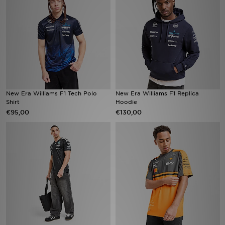
Vind een winkel
Bestelling traceren
Mijn JD
Klantenservice
New Era Williams F1 Tech Polo
New Era Williams F1 Replica
Shirt
Hoodie
€95,00
€130,00
Download de app
Wie wij zijn