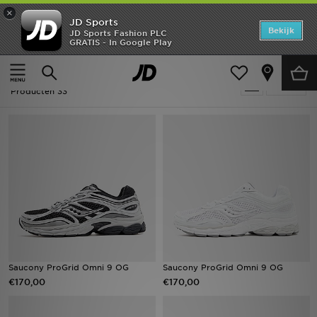
×
JD Sports
Home
Bekijk
JD Sports Fashion PLC
GRATIS - In Google Play
Thuis
Heren
Offers
Heren - Saucony
Verfijn
New In
Producten 33
Heren
Dames
Kids
Collecties
Voetbal
Saucony ProGrid Omni 9 OG
Saucony ProGrid Omni 9 OG
€170,00
€170,00
Sports
Merken