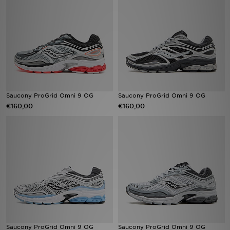
Vind een winkel
Bestelling traceren
Mijn JD
Klantenservice
Saucony ProGrid Omni 9 OG
Saucony ProGrid Omni 9 OG
€160,00
€160,00
Download de app
Wie wij zijn
Saucony ProGrid Omni 9 OG
Saucony ProGrid Omni 9 OG