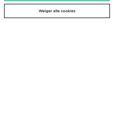
Weiger alle cookies
Saucony ProGrid Omni 9 OG
Saucony ProGrid Omni 9 Armor
€160,00
€190,00
Saucony Grid Legacy