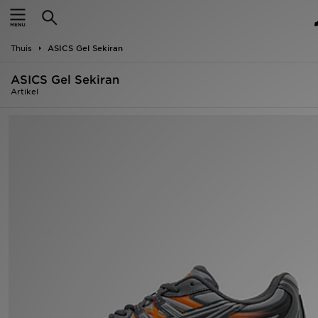
Home
Thuis
ASICS Gel Sekiran
Offers
ASICS Gel Sekiran
New In
Artikel
Heren
Dames
Kids
Collecties
Voetbal
Sports
Merken