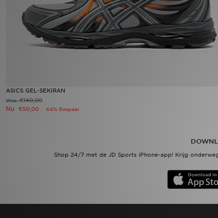
Vind een winkel
Bestelling traceren
Mijn JD
Klantenservice
ASICS GEL-SEKIRAN
€140,00
Was
Nu
€50,00
64% Bespaar
Download de app
Wie wij zijn
DOWNL
Shop 24/7 met de JD Sports iPhone-app! Krijg onderweg