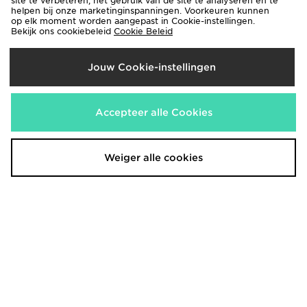
site te verbeteren, het gebruik van de site te analyseren en te
helpen bij onze marketinginspanningen. Voorkeuren kunnen
op elk moment worden aangepast in Cookie-instellingen.
Bekijk ons cookiebeleid
Cookie Beleid
Jouw Cookie-instellingen
Supply & Demand Harry
Supply & Demand Edwin
Accepteer alle Cookies
Sunglasses
Sunglasses
€18,00
€18,00
Weiger alle cookies
Supply & Demand Ayron
Supply & Demand Casper
Sunglasses
Sunglasses