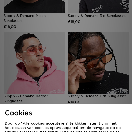
Supply & Demand Micah
Supply & Demand Rio Sunglasses
Sunglasses
€18,00
€18,00
Supply & Demand Harper
Supply & Demand Cris Sunglasses
Sunglasses
€18,00
€18,00
Cookies
Door op "Alle cookies accepteren" te klikken, stemt u in met
het opslaan van cookies op uw apparaat om de navigatie op de