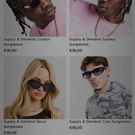
Supply & Demand London
Supply & Demand Sydney
Sunglasses
Sunglasses
€18,00
€18,00
Supply & Demand Seoul
Supply & Demand Cole Sunglasses
Sunglasses
€18,00
€18,00