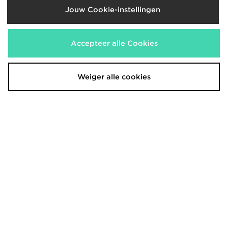
Jouw Cookie-instellingen
ASICS GEL-VENTURE 6
New Balance Fresh Foam X Hierro
V9
€60,00
€160,00
Accepteer alle Cookies
Weiger alle cookies
Reebok Viva Speed
Reebok Viva Speed
€60,00
€60,00
Was
Was
Nu
Nu
€40,00
€35,00
33% Bespaar
42% Bespaar