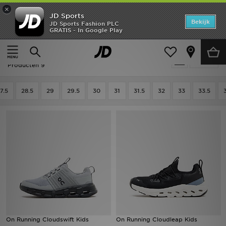
×
JD Sports
Home
Bekijk
JD Sports Fashion PLC
GRATIS - In Google Play
Thuis
Kids
Kinderschoenen (Maten 28-35)
Sportschoenen
Offers
Kids - On Running Sportschoenen
Verfijn
New In
Producten 9
Heren
7.5
28.5
29
29.5
30
31
31.5
32
33
33.5
Dames
Kids
Collecties
Voetbal
Sports
On Running Cloudswift Kids
On Running Cloudleap Kids
Merken