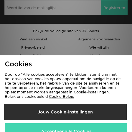
Registreren
Bekijk de volledige site van JD Sports
Vind een winkel
Algemene voorwaarden
Privacybeleid
Wie wij zijn
Cookie Settings
Vacatures
Cookies
Bestellingen en Levering
Partnerprogramma
Door op "Alle cookies accepteren" te klikken, stemt u in met
het opslaan van cookies op uw apparaat om de navigatie op de
site te verbeteren, het gebruik van de site te analyseren en te
helpen bij onze marketinginspanningen. Voorkeuren kunnen
op elk moment worden aangepast in Cookie-instellingen.
Bekijk ons cookiebeleid
Cookie Beleid
Verzenden Naar
Jouw Cookie-instellingen
België
Wij accepteren de volgende betaalmethoden
Accepteer alle Cookies