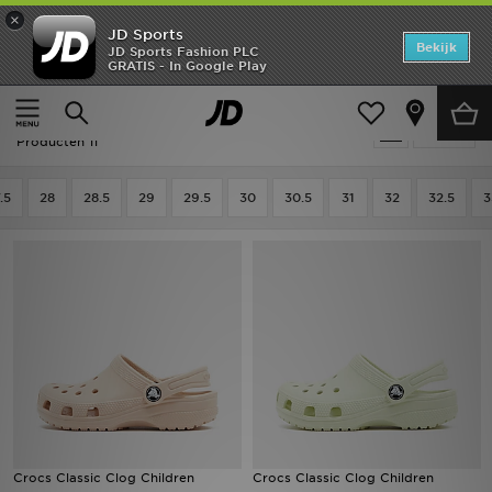
×
JD Sports
Home
Bekijk
JD Sports Fashion PLC
GRATIS - In Google Play
Thuis
Kids
Kinderschoenen (Maten 28-35)
Slippers & Sandalen
Offers
Kids - Crocs Slippers & Sandalen
Verfijn
New In
Producten 11
Heren
.5
28
28.5
29
29.5
30
30.5
31
32
32.5
3
Dames
Kids
Collecties
Voetbal
Sports
Crocs Classic Clog Children
Crocs Classic Clog Children
Merken