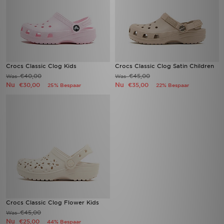
Crocs Classic Clog Kids
Crocs Classic Clog Satin Children
€40,00
€45,00
Was
Was
Nu
Nu
€30,00
€35,00
25% Bespaar
22% Bespaar
Crocs Classic Clog Flower Kids
€45,00
Was
Nu
€25,00
44% Bespaar