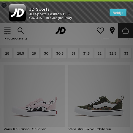
×
JD Sports
Home
Bekijk
JD Sports Fashion PLC
GRATIS - In Google Play
Thuis
Kids
Kinderschoenen (Maten 28-35)
Skateschoenen
Offers
Kids - Skateschoenen
Verfijn
New In
Producten 12
Heren
28
28.5
29
30
30.5
31
31.5
32
32.5
33
Dames
Kids
Collecties
Voetbal
Sports
Vans Knu Skool Children
Vans Knu Skool Children
Merken