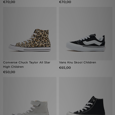
€70,00
€70,00
Vind een winkel
Bestelling traceren
Mijn JD
Klantenservice
Download de app
Converse Chuck Taylor All Star
Vans Knu Skool Children
High Children
€65,00
Wie wij zijn
€50,00