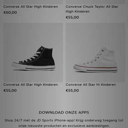
Converse All Star High Kinderen
Converse Chuck Taylor All Star
High Kinderen
€60,00
Vind een winkel
€55,00
Bestelling traceren
Mijn JD
Klantenservice
Download de app
Wie wij zijn
Converse All Star High Kinderen
Converse All Star Hi Kinderen
€55,00
€55,00
DOWNLOAD ONZE APPS
Shop 24/7 met de JD Sports iPhone-app! Krijg onderweg toegang tot
onze nieuwste producten en exclusieve aanbiedingen.