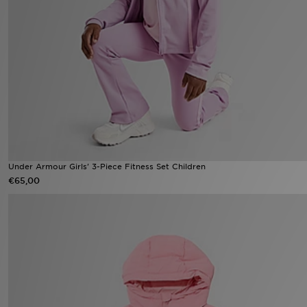
Vind een winkel
Bestelling traceren
Mijn JD
Klantenservice
Download de app
Under Armour Girls' 3-Piece Fitness Set Children
€65,00
Wie wij zijn