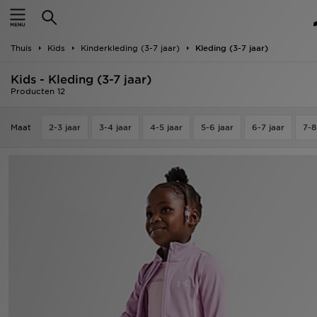
Home
Thuis
Kids
Kinderkleding (3-7 jaar)
Kleding (3-7 jaar)
Offers
Kids - Kleding (3-7 jaar)
New In
Producten 12
Heren
Maat
2-3 jaar
3-4 jaar
4-5 jaar
5-6 jaar
6-7 jaar
7-8
Dames
Kids
Collecties
Voetbal
Sports
Merken