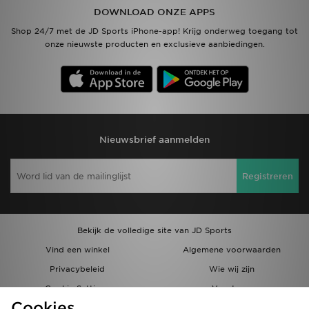
DOWNLOAD ONZE APPS
Vind een winkel
Shop 24/7 met de JD Sports iPhone-app! Krijg onderweg toegang tot
onze nieuwste producten en exclusieve aanbiedingen.
Bestelling traceren
Mijn JD
Klantenservice
Nieuwsbrief aanmelden
Download de app
Registreren
Wie wij zijn
Bekijk de volledige site van JD Sports
Vind een winkel
Algemene voorwaarden
Privacybeleid
Wie wij zijn
Cookie Settings
Vacatures
Cookies
Bestellingen en Levering
Partnerprogramma