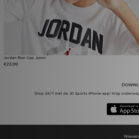
Vind een winkel
Bestelling traceren
Mijn JD
Klantenservice
Jordan Rise Cap Junior
€23,00
Download de app
DOWNL
Wie wij zijn
Shop 24/7 met de JD Sports iPhone-app! Krijg onderweg
Nieuws