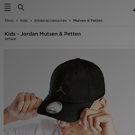
Home
Thuis
Kids
Kinderaccessoires
Mutsen & Petten
Offers
Kids - Jordan Mutsen & Petten
New In
Artikel
Heren
Dames
Kids
Collecties
Voetbal
Sports
Merken