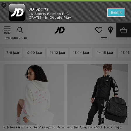
×
JD Sports
Home
Bekijk
JD Sports Fashion PLC
GRATIS - In Google Play
Thuis
Kids
Junior Kleding (8-15 jaar)
Hoodies & Sweaters
Offers
Kids - Adidas Hoodies & Sweaters
Verfijn
New In
Producten 16
Heren
7-8 jaar
9-10 jaar
11-12 jaar
13-14 jaar
14-15 jaar
15-16 
Dames
Kids
Collecties
Voetbal
Sports
adidas Originals Girls' Graphic Bow
adidas Originals SST Track Top
Merken