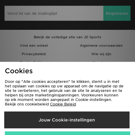
Registreren
Bekijk de volledige site van JD Sports
Vind een winkel
Algemene voorwaarden
Privacybeleid
Wie wij zijn
Cookie Settings
Vacatures
Cookies
Bestellingen en Levering
Partnerprogramma
Door op "Alle cookies accepteren" te klikken, stemt u in met
het opslaan van cookies op uw apparaat om de navigatie op de
site te verbeteren, het gebruik van de site te analyseren en te
helpen bij onze marketinginspanningen. Voorkeuren kunnen
op elk moment worden aangepast in Cookie-instellingen.
Bekijk ons cookiebeleid
Cookie Beleid
Verzenden Naar
Jouw Cookie-instellingen
België