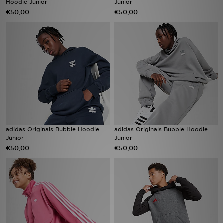
Hoodie Junior
Junior
€50,00
€50,00
Vind een winkel
Bestelling traceren
Mijn JD
Klantenservice
Download de app
adidas Originals Bubble Hoodie
adidas Originals Bubble Hoodie
Wie wij zijn
Junior
Junior
€50,00
€50,00