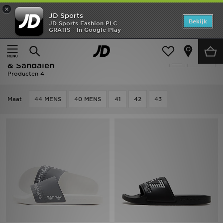
×
JD Sports
Home
Bekijk
JD Sports Fashion PLC
GRATIS - In Google Play
Thuis
Heren
Herenschoenen
Slippers & Sandalen
Offers
Heren - EA7 Emporio Armani Slippers
Verfijn
New In
& Sandalen
Producten 4
Heren
Maat
44 MENS
40 MENS
41
42
43
Dames
Kids
Collecties
Voetbal
Sports
Merken