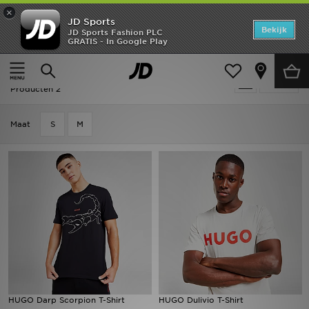
×
JD Sports
Home
Bekijk
JD Sports Fashion PLC
GRATIS - In Google Play
Thuis
Heren
Herenkleding
T-shirts & Tanktops
Offers
Heren - HUGO T-shirts & Tanktops
Verfijn
New In
Producten 2
Heren
Maat
S
M
Dames
Kids
Collecties
Voetbal
Sports
HUGO Darp Scorpion T-Shirt
HUGO Dulivio T-Shirt
Merken