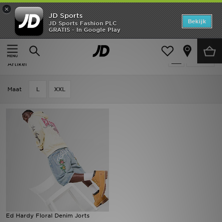
×
JD Sports
Home
Bekijk
JD Sports Fashion PLC
GRATIS - In Google Play
Thuis
Heren
Herenkleding
Shorts
Offers
Heren - Ed Hardy Shorts
Verfijn
New In
Artikel
Heren
Maat
L
XXL
Dames
Kids
Collecties
Voetbal
Sports
Ed Hardy Floral Denim Jorts
Merken