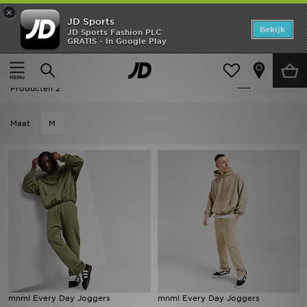
×
JD Sports
Home
Bekijk
JD Sports Fashion PLC
GRATIS - In Google Play
Thuis
Heren
Herenkleding
Joggingbroeken
Offers
Heren - Mnml Joggingbroeken
Verfijn
New In
Producten 2
Heren
Maat
M
Dames
Kids
Collecties
Voetbal
Sports
mnml Every Day Joggers
mnml Every Day Joggers
Merken