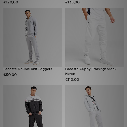
€120,00
€135,00
Vind een winkel
Bestelling traceren
Mijn JD
Klantenservice
Download de app
Lacoste Double Knit Joggers
Lacoste Guppy Trainingsbroek
Heren
€50,00
Wie wij zijn
€110,00