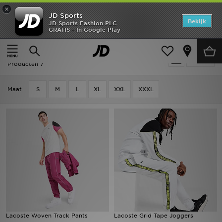
×
JD Sports
Home
Bekijk
JD Sports Fashion PLC
GRATIS - In Google Play
Thuis
Heren
Herenkleding
Joggingbroeken
Offers
Heren - Lacoste Joggingbroeken
Verfijn
New In
Producten 7
Heren
Maat
S
M
L
XL
XXL
XXXL
Dames
Kids
Collecties
Voetbal
Sports
Lacoste Woven Track Pants
Lacoste Grid Tape Joggers
Merken