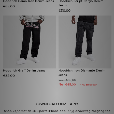
Hoodrich Camo Iron Denim Jeans
Hoodrich Script Cargo Denim
Jeans
€65,00
€30,00
Vind een winkel
Bestelling traceren
Mijn JD
Klantenservice
Download de app
Wie wij zijn
Hoodrich Graff Denim Jeans
Hoodrich Iron Diamante Denim
Jeans
€35,00
€85,00
Was
Nu
€45,00
47% Bespaar
DOWNLOAD ONZE APPS
Shop 24/7 met de JD Sports iPhone-app! Krijg onderweg toegang tot