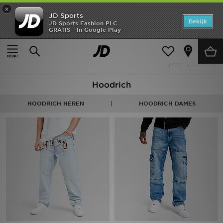
×
JD Sports
Home
Bekijk
JD Sports Fashion PLC
GRATIS - In Google Play
Thuis
Heren
Herenkleding
Jeans
Offers
Producten 4
Verfijn
New In
Hoodrich
Heren
HOODRICH HEREN
HOODRICH DAMES
Dames
Kids
Collecties
Voetbal
Sports
Merken