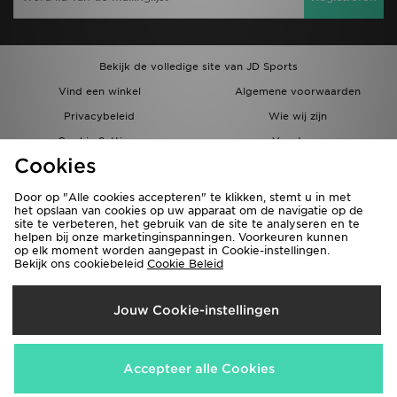
Bekijk de volledige site van JD Sports
Vind een winkel
Algemene voorwaarden
Privacybeleid
Wie wij zijn
Cookie Settings
Vacatures
Cookies
Bestellingen en Levering
Partnerprogramma
Door op "Alle cookies accepteren" te klikken, stemt u in met
het opslaan van cookies op uw apparaat om de navigatie op de
site te verbeteren, het gebruik van de site te analyseren en te
helpen bij onze marketinginspanningen. Voorkeuren kunnen
op elk moment worden aangepast in Cookie-instellingen.
Bekijk ons cookiebeleid
Cookie Beleid
Verzenden Naar
Jouw Cookie-instellingen
België
Wij accepteren de volgende betaalmethoden
Accepteer alle Cookies