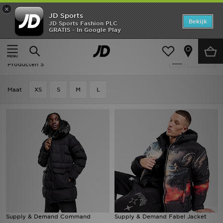
×
JD Sports
Home
Bekijk
JD Sports Fashion PLC
GRATIS - In Google Play
Thuis
Heren
Herenkleding
Jassen
Offers
Heren - Supply & Demand Jassen
Verfijn
New In
Producten 5
Heren
Maat
XS
S
M
L
Dames
Kids
Collecties
Voetbal
Sports
Supply & Demand Command
Supply & Demand Fabel Jacket
Merken