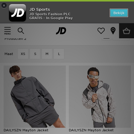
×
JD Sports
Home
Bekijk
JD Sports Fashion PLC
GRATIS - In Google Play
Thuis
Heren
Herenkleding
Jassen
Offers
Heren - DAILYSZN Jassen
Verfijn
New In
Producten 2
Heren
Maat
XS
S
M
L
Dames
Kids
Collecties
Voetbal
Sports
DAILYSZN Mayton Jacket
DAILYSZN Mayton Jacket
Merken