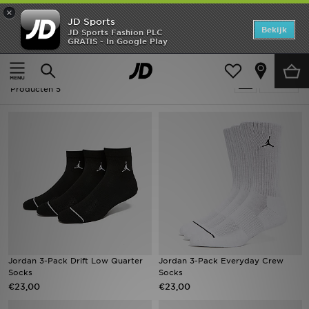
×
JD Sports
Home
Bekijk
JD Sports Fashion PLC
GRATIS - In Google Play
Thuis
Heren
Herenaccessoires
Sokken
Offers
Heren - Jordan Sokken
Verfijn
New In
Producten 5
Heren
Dames
Kids
Collecties
Voetbal
Jordan 3-Pack Drift Low Quarter
Jordan 3-Pack Everyday Crew
Socks
Socks
Sports
€23,00
€23,00
Merken