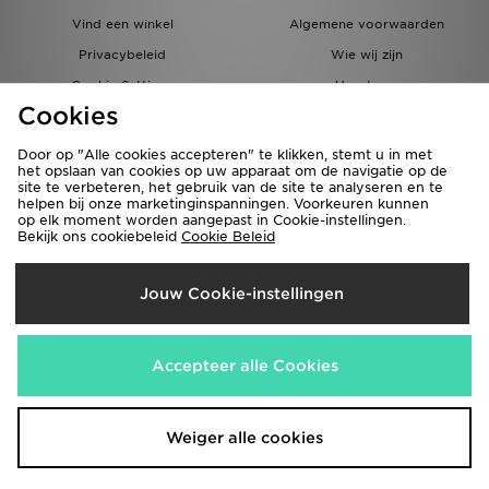
Vind een winkel
Algemene voorwaarden
Privacybeleid
Wie wij zijn
Cookie Settings
Vacatures
Cookies
Bestellingen en Levering
Partnerprogramma
Door op "Alle cookies accepteren" te klikken, stemt u in met
het opslaan van cookies op uw apparaat om de navigatie op de
site te verbeteren, het gebruik van de site te analyseren en te
helpen bij onze marketinginspanningen. Voorkeuren kunnen
op elk moment worden aangepast in Cookie-instellingen.
Bekijk ons cookiebeleid
Cookie Beleid
Verzenden Naar
Jouw Cookie-instellingen
België
Wij accepteren de volgende betaalmethoden
Accepteer alle Cookies
Bezoek onze bedrijfswebsite
www.jdplc.com
Weiger alle cookies
Copyright © 2026 JD Sports Fashion Plc, Alle rechten voorbehouden.