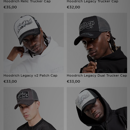
Hoodrich Relic Trucker Cap
Hoodrich Legacy Trucker Cap
€35,00
€32,00
Vind een winkel
Bestelling traceren
Mijn JD
Klantenservice
Download de app
Hoodrich Legacy v2 Patch Cap
Hoodrich Legacy Dual Trucker Cap
Wie wij zijn
€33,00
€33,00