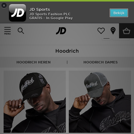
×
JD Sports
Home
Bekijk
JD Sports Fashion PLC
GRATIS - In Google Play
Thuis
Heren
Herenaccessoires
Petten
Offers
Producten 15
Verfijn
New In
Hoodrich
Heren
HOODRICH HEREN
HOODRICH DAMES
Dames
Kids
Collecties
Voetbal
Sports
Merken