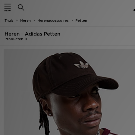
Home
Thuis
Heren
Herenaccessoires
Petten
Offers
Heren - Adidas Petten
New In
Producten 11
Heren
Dames
Kids
Collecties
Voetbal
Sports
Merken