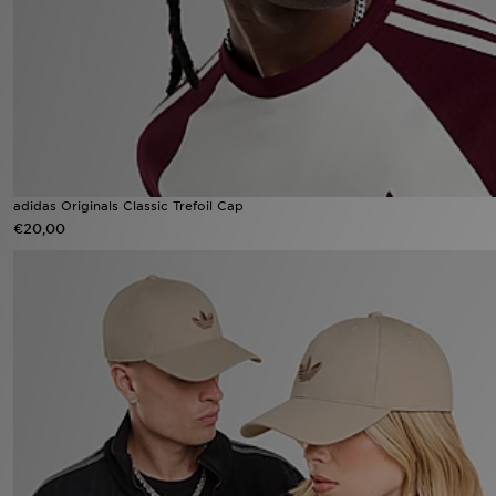
Vind een winkel
Bestelling traceren
Mijn JD
Klantenservice
adidas Originals Classic Trefoil Cap
€20,00
Download de app
Wie wij zijn