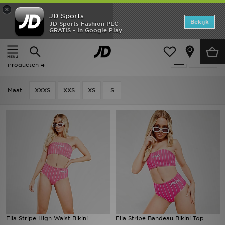
×
JD Sports
Home
Bekijk
JD Sports Fashion PLC
GRATIS - In Google Play
Thuis
Dames
Dameskleding
Zwemkleding
Offers
Dames - Fila Zwemkleding
Verfijn
New In
Producten 4
Heren
Maat
XXXS
XXS
XS
S
Dames
Kids
Collecties
Voetbal
Sports
Fila Stripe High Waist Bikini
Fila Stripe Bandeau Bikini Top
Merken