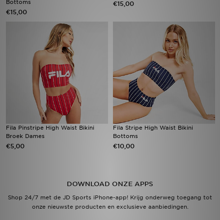
Bottoms
€15,00
€15,00
Vind een winkel
Bestelling traceren
Mijn JD
Klantenservice
Download de app
Fila Pinstripe High Waist Bikini
Fila Stripe High Waist Bikini
Wie wij zijn
Broek Dames
Bottoms
€5,00
€10,00
DOWNLOAD ONZE APPS
Shop 24/7 met de JD Sports iPhone-app! Krijg onderweg toegang tot
onze nieuwste producten en exclusieve aanbiedingen.