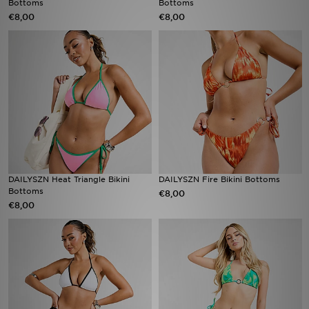
Bottoms
Bottoms
€8,00
€8,00
Vind een winkel
Bestelling traceren
Mijn JD
Klantenservice
Download de app
DAILYSZN Heat Triangle Bikini
DAILYSZN Fire Bikini Bottoms
Wie wij zijn
Bottoms
€8,00
€8,00