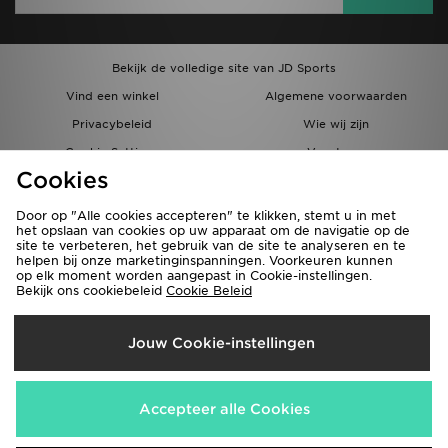
Bekijk de volledige site van JD Sports
Vind een winkel
Algemene voorwaarden
Privacybeleid
Wie wij zijn
Cookie Settings
Vacatures
Cookies
Bestellingen en Levering
Partnerprogramma
Door op "Alle cookies accepteren" te klikken, stemt u in met
het opslaan van cookies op uw apparaat om de navigatie op de
site te verbeteren, het gebruik van de site te analyseren en te
helpen bij onze marketinginspanningen. Voorkeuren kunnen
op elk moment worden aangepast in Cookie-instellingen.
Bekijk ons cookiebeleid
Cookie Beleid
Verzenden Naar
Jouw Cookie-instellingen
België
Wij accepteren de volgende betaalmethoden
Accepteer alle Cookies