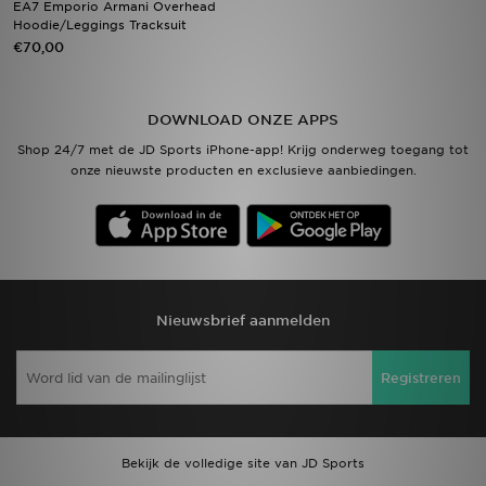
EA7 Emporio Armani Overhead
Hoodie/Leggings Tracksuit
€70,00
Vind een winkel
Bestelling traceren
DOWNLOAD ONZE APPS
Mijn JD
Shop 24/7 met de JD Sports iPhone-app! Krijg onderweg toegang tot
onze nieuwste producten en exclusieve aanbiedingen.
Klantenservice
Download de app
Wie wij zijn
Nieuwsbrief aanmelden
Registreren
Bekijk de volledige site van JD Sports