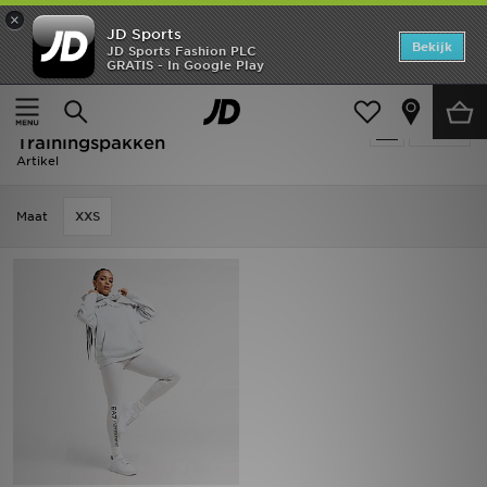
×
JD Sports
Home
Bekijk
JD Sports Fashion PLC
GRATIS - In Google Play
Thuis
Dames
Dameskleding
Trainingspakken
Offers
Dames - EA7 Emporio Armani
Verfijn
New In
Trainingspakken
Artikel
Heren
Maat
XXS
Dames
Kids
Collecties
Voetbal
Sports
Merken