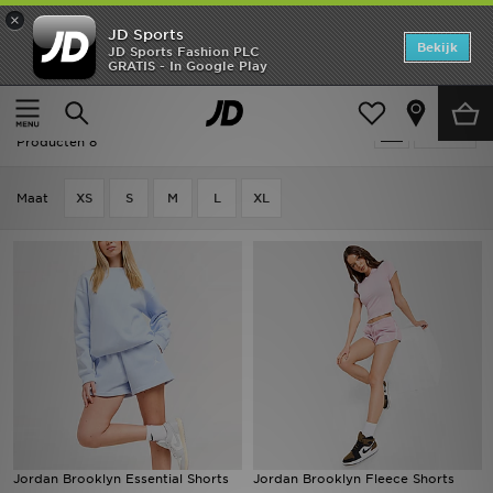
×
JD Sports
Home
Bekijk
JD Sports Fashion PLC
GRATIS - In Google Play
Thuis
Dames
Dameskleding
Shorts
Offers
Dames - Jordan Shorts
Verfijn
New In
Producten 8
Heren
Maat
XS
S
M
L
XL
Dames
Kids
Collecties
Voetbal
Sports
Jordan Brooklyn Essential Shorts
Jordan Brooklyn Fleece Shorts
Merken