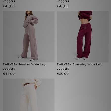
Joggers
Joggers
€45,00
€45,00
Vind een winkel
Bestelling traceren
Mijn JD
Klantenservice
Download de app
DAILYSZN Toasted Wide Leg
DAILYSZN Everyday Wide Leg
Wie wij zijn
Joggers
Joggers
€45,00
€30,00