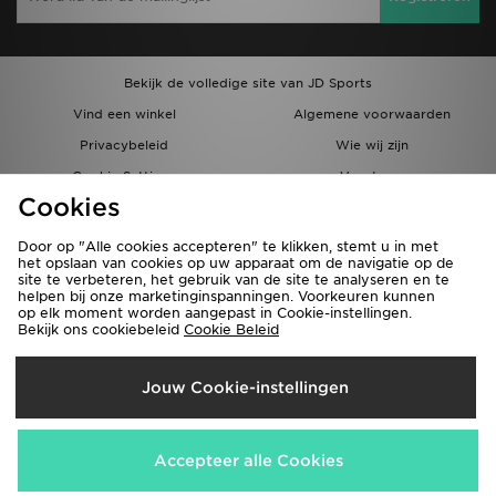
Bekijk de volledige site van JD Sports
Vind een winkel
Algemene voorwaarden
Privacybeleid
Wie wij zijn
Cookie Settings
Vacatures
Cookies
Bestellingen en Levering
Partnerprogramma
Door op "Alle cookies accepteren" te klikken, stemt u in met
het opslaan van cookies op uw apparaat om de navigatie op de
site te verbeteren, het gebruik van de site te analyseren en te
helpen bij onze marketinginspanningen. Voorkeuren kunnen
op elk moment worden aangepast in Cookie-instellingen.
Bekijk ons cookiebeleid
Cookie Beleid
Verzenden Naar
Jouw Cookie-instellingen
België
Wij accepteren de volgende betaalmethoden
Accepteer alle Cookies