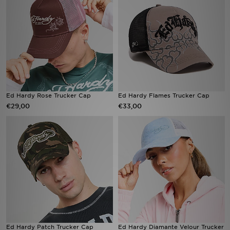
Vind een winkel
Bestelling traceren
Mijn JD
Klantenservice
Ed Hardy Rose Trucker Cap
Ed Hardy Flames Trucker Cap
€29,00
€33,00
Download de app
Wie wij zijn
Ed Hardy Patch Trucker Cap
Ed Hardy Diamante Velour Trucker