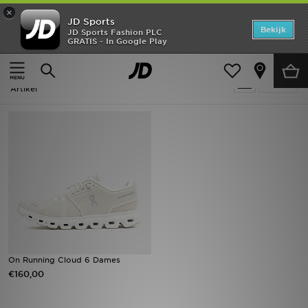
×
JD Sports
Home
Bekijk
JD Sports Fashion PLC
GRATIS - In Google Play
Thuis
Dames
Offers
Dames - On Running Cloud 6
Verfijn
New In
Artikel
Heren
Dames
Kids
Collecties
Voetbal
On Running Cloud 6 Dames
€160,00
Sports
Merken