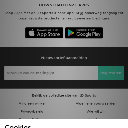
DOWNLOAD ONZE APPS
Vind een winkel
Shop 24/7 met de JD Sports iPhone-app! Krijg onderweg toegang tot
onze nieuwste producten en exclusieve aanbiedingen.
Bestelling traceren
Mijn JD
Klantenservice
Nieuwsbrief aanmelden
Download de app
Registreren
Wie wij zijn
Bekijk de volledige site van JD Sports
Vind een winkel
Algemene voorwaarden
Privacybeleid
Wie wij zijn
Cookie Settings
Vacatures
Cookies
Bestellingen en Levering
Partnerprogramma