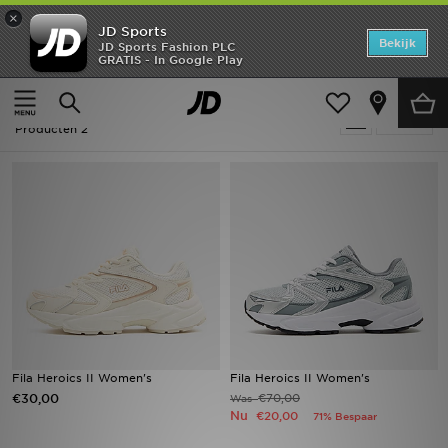
×
JD Sports
Home
Bekijk
JD Sports Fashion PLC
GRATIS - In Google Play
Thuis
Dames
Offers
Dames - Fila Heroics
Verfijn
New In
Producten 2
Heren
Dames
Kids
Collecties
Voetbal
Fila Heroics II Women's
Fila Heroics II Women's
€30,00
€70,00
Was
Sports
Nu
€20,00
71% Bespaar
Merken