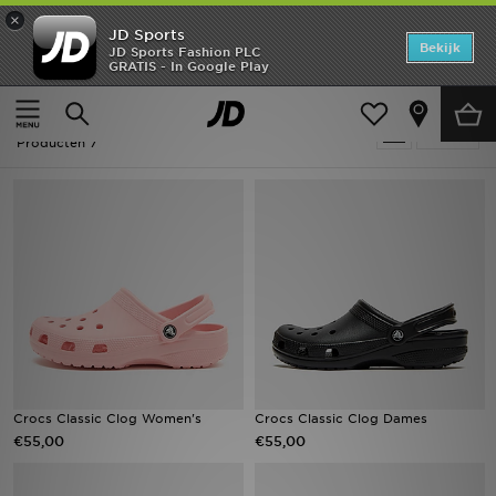
×
JD Sports
Home
Bekijk
JD Sports Fashion PLC
GRATIS - In Google Play
Thuis
Dames
Offers
Dames - Crocs Classic Clog
Verfijn
New In
Producten 7
Heren
Dames
Kids
Collecties
Voetbal
Crocs Classic Clog Women's
Crocs Classic Clog Dames
€55,00
€55,00
Sports
Merken