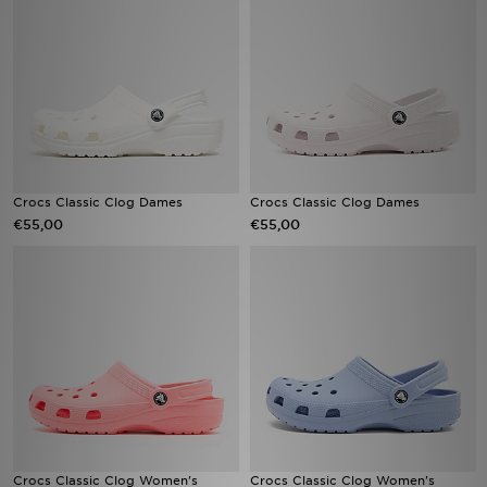
Vind een winkel
Bestelling traceren
Mijn JD
Klantenservice
Crocs Classic Clog Dames
Crocs Classic Clog Dames
€55,00
€55,00
Download de app
Wie wij zijn
Crocs Classic Clog Women's
Crocs Classic Clog Women's