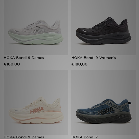
Vind een winkel
Bestelling traceren
Mijn JD
Klantenservice
HOKA Bondi 9 Dames
HOKA Bondi 9 Women's
€180,00
€180,00
Download de app
Wie wij zijn
HOKA Bondi 9 Dames
HOKA Bondi 7