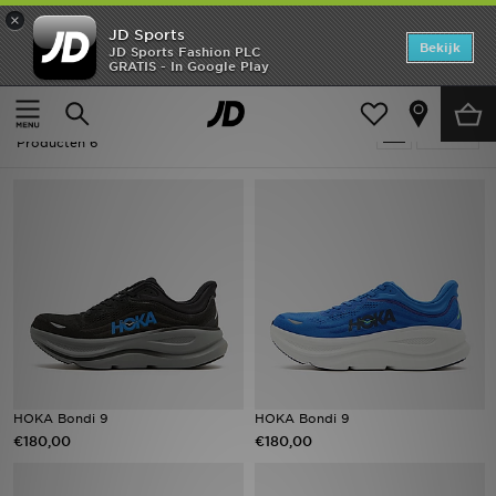
×
JD Sports
Home
Bekijk
JD Sports Fashion PLC
GRATIS - In Google Play
Thuis
Hoka Bondi
Offers
Hoka Bondi
Verfijn
New In
Producten 6
Heren
Dames
Kids
Collecties
Voetbal
HOKA Bondi 9
HOKA Bondi 9
€180,00
€180,00
Sports
Merken