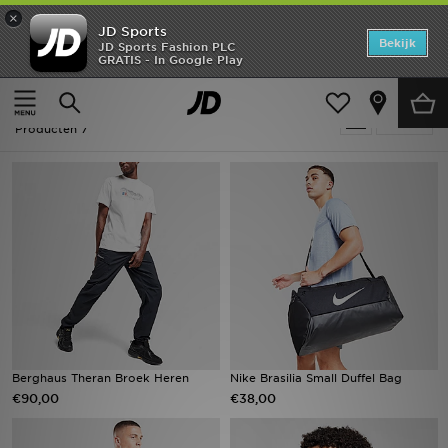
×
JD Sports
Home
Bekijk
JD Sports Fashion PLC
GRATIS - In Google Play
Thuis
Gorpcore
Offers
Gorpcore
Verfijn
New In
Producten 7
Heren
Dames
Kids
Collecties
Voetbal
Berghaus Theran Broek Heren
Nike Brasilia Small Duffel Bag
€90,00
€38,00
Sports
Merken