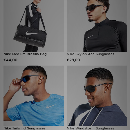
Vind een winkel
Bestelling traceren
Mijn JD
Klantenservice
Nike Medium Brasilia Bag
Nike Skylon Ace Sunglasses
€44,00
€29,00
Download de app
Wie wij zijn
Nike Tailwind Sunglasses
Nike Windstorm Sunglasses