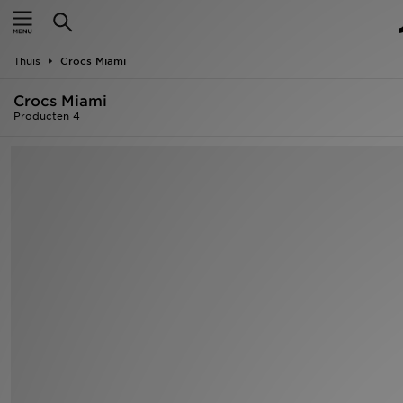
Home
Thuis
Crocs Miami
Offers
Crocs Miami
New In
Producten 4
Heren
Dames
Kids
Collecties
Voetbal
Sports
Merken