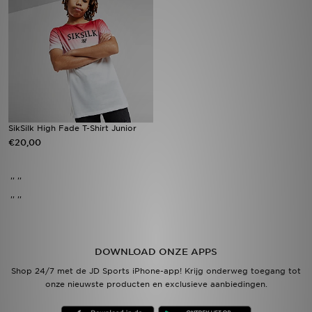
Vind een winkel
Bestelling traceren
Mijn JD
Klantenservice
SikSilk High Fade T-Shirt Junior
€20,00
Download de app
'' ''
Wie wij zijn
'' ''
DOWNLOAD ONZE APPS
Shop 24/7 met de JD Sports iPhone-app! Krijg onderweg toegang tot
onze nieuwste producten en exclusieve aanbiedingen.