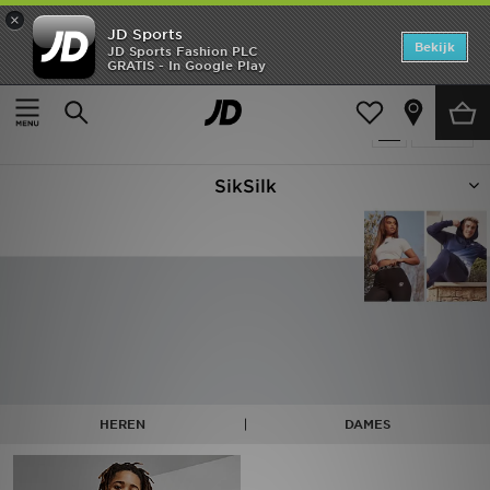
×
JD Sports
Home
Bekijk
JD Sports Fashion PLC
GRATIS - In Google Play
Thuis
SikSilk
Offers
Artikel
Verfijn
New In
SikSilk
Heren
Dames
Kids
Collecties
Voetbal
HEREN
DAMES
Sports
Merken