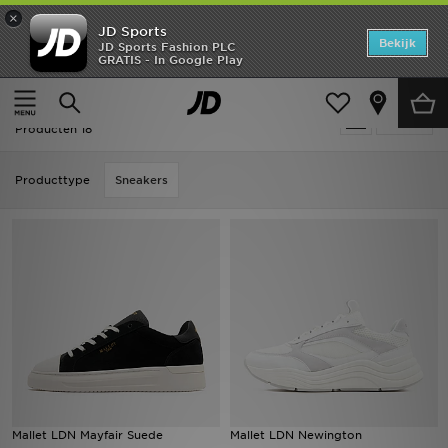
×
JD Sports
Home
Bekijk
JD Sports Fashion PLC
GRATIS - In Google Play
Thuis
Mallet LDN
Offers
Mallet LDN
Verfijn
New In
Producten 18
Heren
Producttype
Sneakers
Dames
Kids
Collecties
Voetbal
Sports
Mallet LDN Mayfair Suede
Mallet LDN Newington
Merken