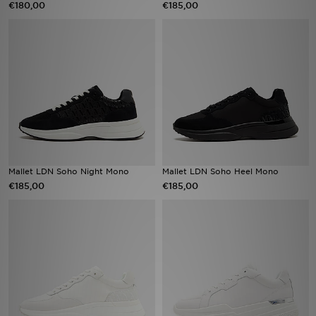
€180,00
€185,00
Vind een winkel
Bestelling traceren
Mijn JD
Klantenservice
Download de app
Mallet LDN Soho Night Mono
Mallet LDN Soho Heel Mono
€185,00
€185,00
Wie wij zijn