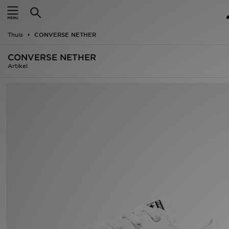
Home
Thuis
CONVERSE NETHER
Offers
CONVERSE NETHER
New In
Artikel
Heren
Dames
Kids
Collecties
Voetbal
Sports
Merken