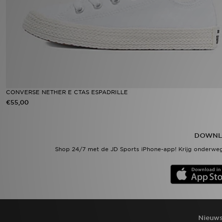
Vind een winkel
Bestelling traceren
Mijn JD
Klantenservice
CONVERSE NETHER E CTAS ESPADRILLE
€55,00
Download de app
DOWNL
Wie wij zijn
Shop 24/7 met de JD Sports iPhone-app! Krijg onderweg
Nieuws