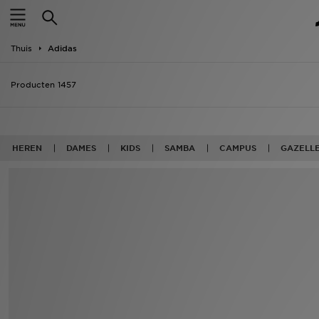
Home
Thuis
Adidas
Offers
Producten 1457
New In
Heren
HEREN
DAMES
KIDS
SAMBA
CAMPUS
GAZELL
Dames
Kids
Collecties
Voetbal
Sports
Merken