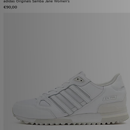
adidas Originals Samba Jane Women's
€90,00