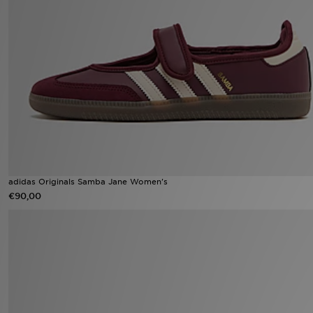
Vind een winkel
Bestelling traceren
Mijn JD
Klantenservice
Download de app
adidas Originals Samba Jane Women's
Wie wij zijn
€90,00