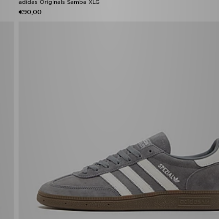
adidas Originals Samba XLG
€90,00