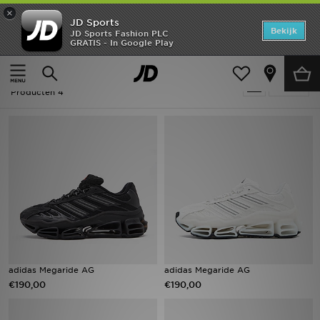
×
JD Sports
Home
Bekijk
JD Sports Fashion PLC
GRATIS - In Google Play
Thuis
Heren
Offers
Heren - Adidas Megaride
Verfijn
New In
Producten 4
Heren
Dames
Kids
Collecties
Voetbal
adidas Megaride AG
adidas Megaride AG
€190,00
€190,00
Sports
Merken