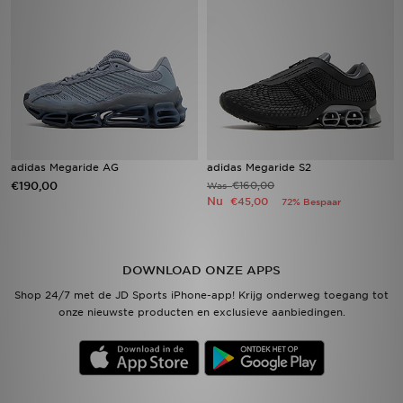
Vind een winkel
Bestelling traceren
Mijn JD
Klantenservice
adidas Megaride AG
adidas Megaride S2
€190,00
€160,00
Was
Nu
€45,00
72% Bespaar
Download de app
Wie wij zijn
DOWNLOAD ONZE APPS
Shop 24/7 met de JD Sports iPhone-app! Krijg onderweg toegang tot
onze nieuwste producten en exclusieve aanbiedingen.