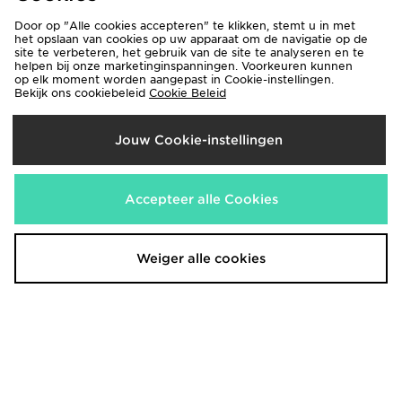
Door op "Alle cookies accepteren" te klikken, stemt u in met
het opslaan van cookies op uw apparaat om de navigatie op de
Crocs Saturday Enamel Buckle
AYBL Enhance Shorts
site te verbeteren, het gebruik van de site te analyseren en te
Sandal Women's
helpen bij onze marketinginspanningen. Voorkeuren kunnen
€35,00
op elk moment worden aangepast in Cookie-instellingen.
€35,00
Bekijk ons cookiebeleid
Cookie Beleid
Jouw Cookie-instellingen
Accepteer alle Cookies
Weiger alle cookies
Under Armour Crossback Low
adidas Originals Script Football
Sports Bra
Collar T-Shirt
€30,00
€50,00