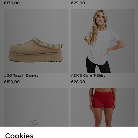
€170,00
€25,00
UGG Tazz II Dames
ASICS Core T-Shirt
€150,00
€28,00
Cookies