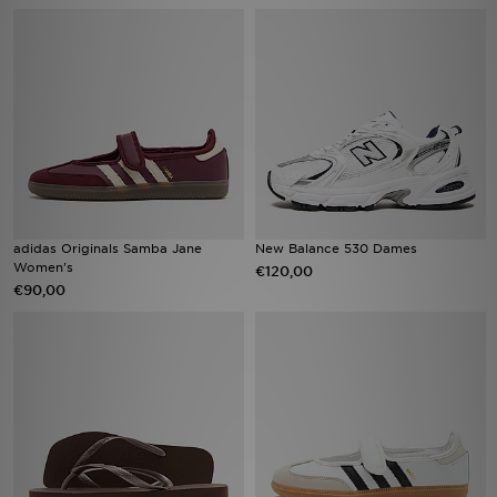
Vind een winkel
Bestelling traceren
Mijn JD
Klantenservice
adidas Originals Samba Jane
New Balance 530 Dames
Download de app
Women's
€120,00
€90,00
Wie wij zijn