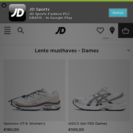
×
JD Sports
Home
Bekijk
JD Sports Fashion PLC
GRATIS - In Google Play
Thuis
Dames
Offers
Producten 865
Verfijn
New In
Lente musthaves - Dames
Heren
Dames
Kids
Collecties
Voetbal
Sports
Salomon XT-6 Women's
ASICS Gel-1130 Dames
€180,00
€100,00
Merken