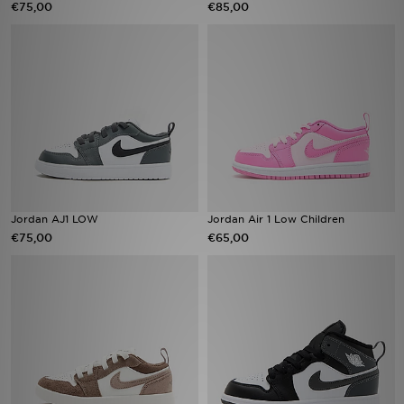
€75,00
€85,00
Vind een winkel
Bestelling traceren
Mijn JD
Klantenservice
Download de app
Jordan AJ1 LOW
Jordan Air 1 Low Children
€75,00
€65,00
Wie wij zijn