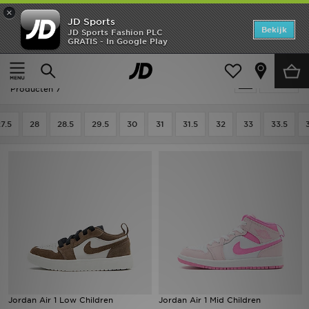
×
JD Sports
Home
Bekijk
JD Sports Fashion PLC
GRATIS - In Google Play
Thuis
Kids
Kinderschoenen (Maten 28-35)
Sportschoenen
Offers
Kids - Jordan Sportschoenen
Verfijn
New In
Producten 7
Heren
7.5
28
28.5
29.5
30
31
31.5
32
33
33.5
Dames
Kids
Collecties
Voetbal
Sports
Jordan Air 1 Low Children
Jordan Air 1 Mid Children
Merken